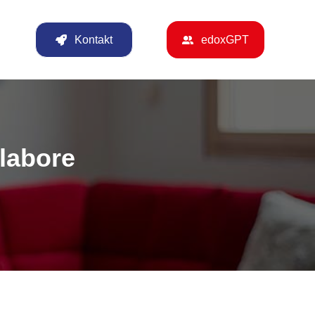
Kontakt
edoxGPT
flabore