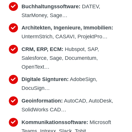
Buchhaltungssoftware:
DATEV,
StarMoney, Sage…
Architekten, Ingenieure, Immobilien:
UntermStrich, CASAVI, ProjektPro…
CRM, ERP, ECM:
Hubspot, SAP,
Salesforce, Sage, Documentum,
OpenText…
Digitale Signturen:
AdobeSign,
DocuSign…
Geoinformation:
AutoCAD, AutoDesk,
SolidWorks CAD…
Kommunikationssoftware:
Microsoft
Teams, Intrexx, Slack, Tobit…