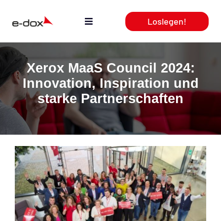
Zum
Loslegen!
Inhalt
Toggle
springen
Navigation
Aktuelles
Xerox MaaS Council 2024:
Innovation, Inspiration und
Leistungen
starke Partnerschaften
Produkte
Webcasts
Team