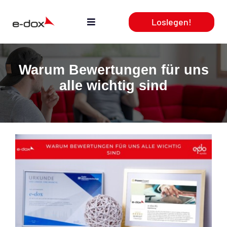
Zum
Loslegen!
Inhalt
Toggle
springen
Navigation
Aktuelles
Warum Bewertungen für uns
alle wichtig sind
Leistungen
Produkte
Webcasts
Team