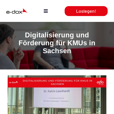
Zum
Loslegen!
Inhalt
Toggle
springen
Navigation
Aktuelles
Digitalisierung und
Förderung für KMUs in
Leistungen
Sachsen
Produkte
Webcasts
Team