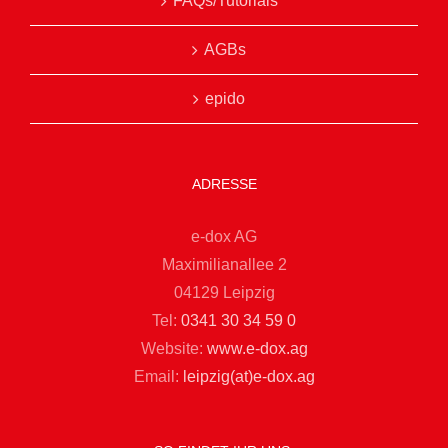
FAQs/Tutorials
AGBs
epido
ADRESSE
e-dox AG
Maximilianallee 2
04129 Leipzig
Tel:
0341 30 34 59 0
Website:
www.e-dox.ag
Email:
leipzig(at)e-dox.ag