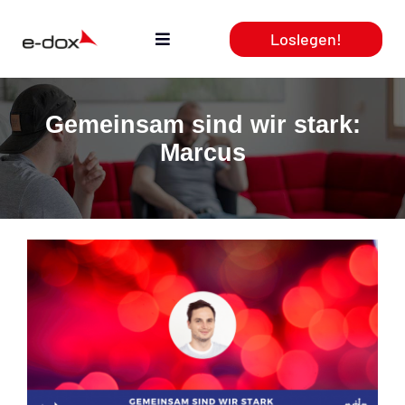
Zum
Loslegen!
Inhalt
Toggle
springen
Navigation
Aktuelles
Gemeinsam sind wir stark:
Marcus
Leistungen
Produkte
Webcasts
Team