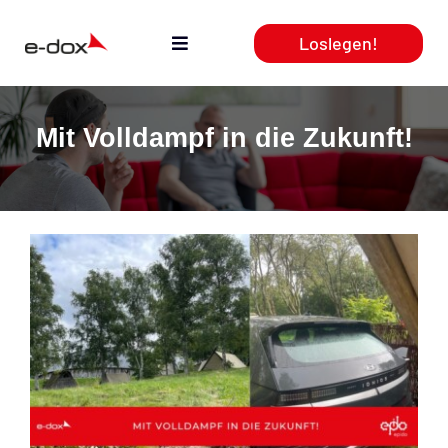
Zum
Loslegen!
Inhalt
Toggle
springen
Navigation
Aktuelles
Mit Volldampf in die Zukunft!
Leistungen
Produkte
Webcasts
Team