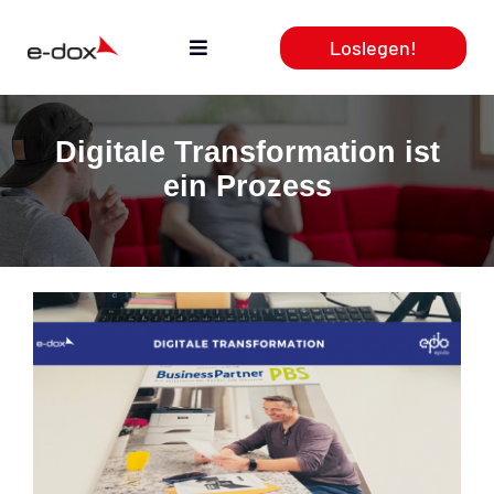
Zum
Loslegen!
Inhalt
Toggle
springen
Navigation
Aktuelles
Digitale Transformation ist
ein Prozess
Leistungen
Produkte
Webcasts
Team